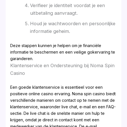
Verifieer je identiteit voordat je een
uitbetaling aanvraagt.
Houd je wachtwoorden en persoonlijke
informatie geheim.
Deze stappen kunnen je helpen om je financiële
informatie te beschermen en een veilige gokervaring te
garanderen.
Klantenservice en Ondersteuning bij Noma Spin
Casino
Een goede klantenservice is essentieel voor een
positieve online casino ervaring. Noma spin casino biedt
verschillende manieren om contact op te nemen met de
klantenservice, waaronder live chat, e-mail en een FAQ-
sectie. De live chat is de snelste manier om hulp te
krijgen, omdat je direct in contact komt met een
medewerker van de klantenservice. De e-mail