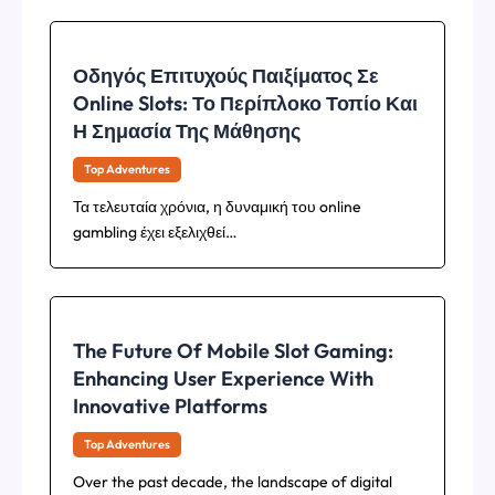
Οδηγός Επιτυχούς Παιξίματος Σε
Online Slots: Το Περίπλοκο Τοπίο Και
Η Σημασία Της Μάθησης
Top Adventures
Τα τελευταία χρόνια, η δυναμική του online
gambling έχει εξελιχθεί…
The Future Of Mobile Slot Gaming:
Enhancing User Experience With
Innovative Platforms
Top Adventures
Over the past decade, the landscape of digital