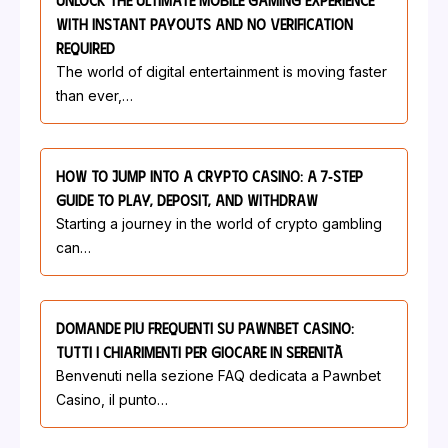
With Instant Payouts And No Verification
Required
The world of digital entertainment is moving faster
than ever,…
How To Jump Into A Crypto Casino: A 7‑Step
Guide To Play, Deposit, And Withdraw
Starting a journey in the world of crypto gambling
can…
Domande Più Frequenti Su Pawnbet Casino:
Tutti I Chiarimenti Per Giocare In Serenità
Benvenuti nella sezione FAQ dedicata a Pawnbet
Casino, il punto…