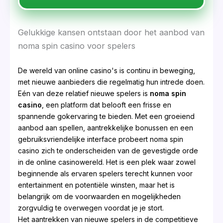
Gelukkige kansen ontstaan door het aanbod van
noma spin casino voor spelers
De wereld van online casino's is continu in beweging,
met nieuwe aanbieders die regelmatig hun intrede doen.
Eén van deze relatief nieuwe spelers is
noma spin
casino
, een platform dat belooft een frisse en
spannende gokervaring te bieden. Met een groeiend
aanbod aan spellen, aantrekkelijke bonussen en een
gebruiksvriendelijke interface probeert noma spin
casino zich te onderscheiden van de gevestigde orde
in de online casinowereld. Het is een plek waar zowel
beginnende als ervaren spelers terecht kunnen voor
entertainment en potentiële winsten, maar het is
belangrijk om de voorwaarden en mogelijkheden
zorgvuldig te overwegen voordat je je stort.
Het aantrekken van nieuwe spelers in de competitieve