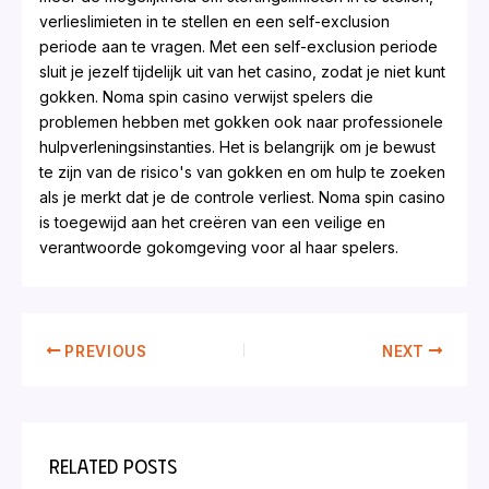
verlieslimieten in te stellen en een self-exclusion
periode aan te vragen. Met een self-exclusion periode
sluit je jezelf tijdelijk uit van het casino, zodat je niet kunt
gokken. Noma spin casino verwijst spelers die
problemen hebben met gokken ook naar professionele
hulpverleningsinstanties. Het is belangrijk om je bewust
te zijn van de risico's van gokken en om hulp te zoeken
als je merkt dat je de controle verliest. Noma spin casino
is toegewijd aan het creëren van een veilige en
verantwoorde gokomgeving voor al haar spelers.
PREVIOUS
NEXT
Related Posts