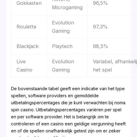
Gokkasten
96,5%
Microgaming
Evolution
Roulette
97,3%
Gaming
Blackjack
Playtech
98,5%
Live
Evolution
Variabel, afhankeli
Casino
Gaming
het spel
De bovenstaande tabel geeft een indicatie van het type
spellen, software providers en gemiddelde
uitbetalingspercentages die je kunt verwachten bij noma
spin casino. Uitbetalingspercentages variëren per spel
en per software provider. Het is belangrijk om te
controleren of een casino een geldige vergunning heeft
en of de spellen onafhankelijk getest zijn om er zeker