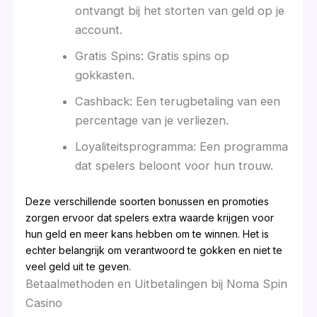
ontvangt bij het storten van geld op je
account.
Gratis Spins: Gratis spins op
gokkasten.
Cashback: Een terugbetaling van een
percentage van je verliezen.
Loyaliteitsprogramma: Een programma
dat spelers beloont voor hun trouw.
Deze verschillende soorten bonussen en promoties
zorgen ervoor dat spelers extra waarde krijgen voor
hun geld en meer kans hebben om te winnen. Het is
echter belangrijk om verantwoord te gokken en niet te
veel geld uit te geven.
Betaalmethoden en Uitbetalingen bij Noma Spin
Casino