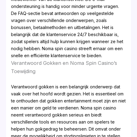
ondersteuning is handig voor minder urgente vragen.
De FAQ-sectie bevat antwoorden op veelgestelde
vragen over verschillende onderwerpen, zoals
bonussen, betaalmethoden en uitbetalingen. Het is
belangrijk dat de klantenservice 24/7 beschikbaar is,
zodat spelers altijd hulp kunnen krijgen wanneer ze het
nodig hebben. Noma spin casino streeft ernaar om een
snelle en efficiënte klantenservice te bieden.
Verantwoord Gokken en Noma Spin Casino’s
Toewijding
Verantwoord gokken is een belangrijk onderwerp dat
vaak over het hoofd wordt gezien. Het is essentieel om
te onthouden dat gokken entertainment moet zijn en niet
een manier om geld te verdienen. Noma spin casino
neemt verantwoord gokken serieus en biedt
verschillende tools en resources aan om spelers te
helpen hun gokgedrag te beheersen. Dit omvat onder
meer de mogelijkheid om stortingslimieten in te stellen,