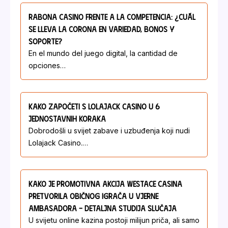
Rabona Casino Frente A La Competencia: ¿Cuál
Se Lleva La Corona En Variedad, Bonos Y
Soporte?
En el mundo del juego digital, la cantidad de
opciones…
Kako Započeti S Lolajack Casino U 6
Jednostavnih Koraka
Dobrodošli u svijet zabave i uzbuđenja koji nudi
Lolajack Casino.…
Kako Je Promotivna Akcija Westace Casina
Pretvorila Običnog Igrača U Vjerne
Ambasadora – Detaljna Studija Slučaja
U svijetu online kazina postoji milijun priča, ali samo