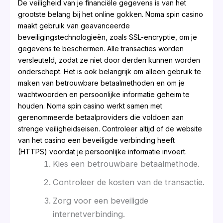
De veiligheid van je financiële gegevens is van het
grootste belang bij het online gokken. Noma spin casino
maakt gebruik van geavanceerde
beveiligingstechnologieën, zoals SSL-encryptie, om je
gegevens te beschermen. Alle transacties worden
versleuteld, zodat ze niet door derden kunnen worden
onderschept. Het is ook belangrijk om alleen gebruik te
maken van betrouwbare betaalmethoden en om je
wachtwoorden en persoonlijke informatie geheim te
houden. Noma spin casino werkt samen met
gerenommeerde betaalproviders die voldoen aan
strenge veiligheidseisen. Controleer altijd of de website
van het casino een beveiligde verbinding heeft
(HTTPS) voordat je persoonlijke informatie invoert.
Kies een betrouwbare betaalmethode.
Controleer de kosten van de transactie.
Zorg voor een beveiligde
internetverbinding.