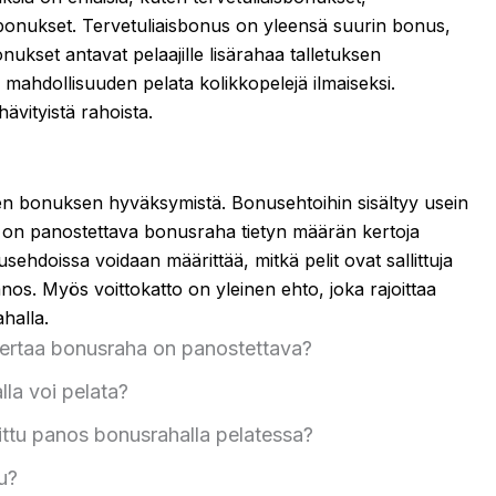
-bonukset. Tervetuliaisbonus on yleensä suurin bonus,
onukset antavat pelaajille lisärahaa talletuksen
e mahdollisuuden pelata kolikkopelejä ilmaiseksi.
ävityistä rahoista.
en bonuksen hyväksymistä. Bonusehtoihin sisältyy usein
an on panostettava bonusraha tietyn määrän kertoja
sehdoissa voidaan määrittää, mitkä pelit ovat sallittuja
os. Myös voittokatto on yleinen ehto, joka rajoittaa
halla.
kertaa bonusraha on panostettava?
alla voi pelata?
ittu panos bonusrahalla pelatessa?
tu?