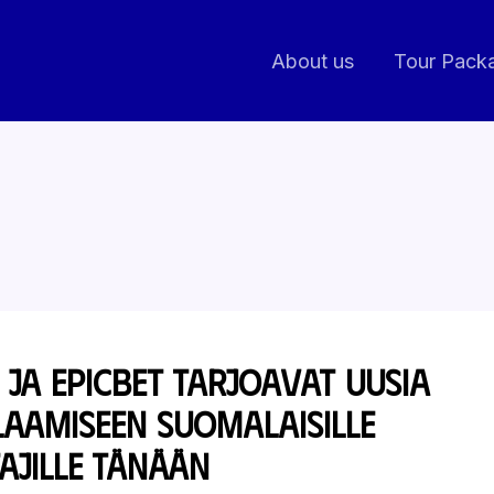
About us
Tour Pack
ja epicbet tarjoavat uusia
aamiseen suomalaisille
ajille tänään