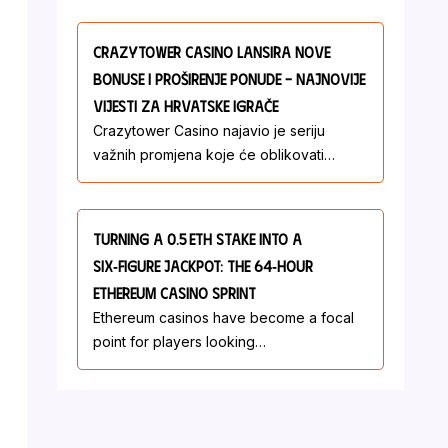
Crazytower Casino Lansira Nove
Bonuse I Proširenje Ponude – Najnovije
Vijesti Za Hrvatske Igrače
Crazytower Casino najavio je seriju
važnih promjena koje će oblikovati…
Turning A 0.5 ETH Stake Into A
Six‑Figure Jackpot: The 64‑Hour
Ethereum Casino Sprint
Ethereum casinos have become a focal
point for players looking…