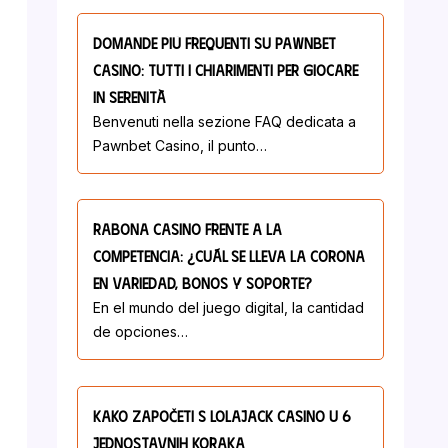
Domande Più Frequenti Su Pawnbet
Casino: Tutti I Chiarimenti Per Giocare
In Serenità
Benvenuti nella sezione FAQ dedicata a
Pawnbet Casino, il punto…
Rabona Casino Frente A La
Competencia: ¿Cuál Se Lleva La Corona
En Variedad, Bonos Y Soporte?
En el mundo del juego digital, la cantidad
de opciones…
Kako Započeti S Lolajack Casino U 6
Jednostavnih Koraka