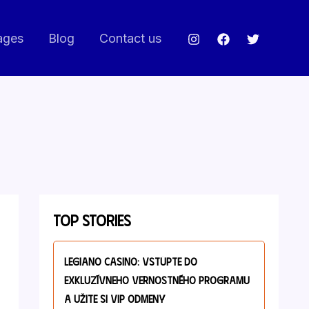
ages
Blog
Contact us
Top Stories
Legiano Casino: Vstúpte Do
Exkluzívneho Vernostného Programu
A Užite Si VIP Odmeny