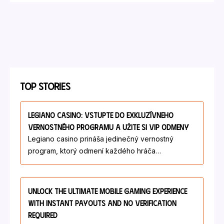
Top Stories
Legiano Casino: Vstúpte Do Exkluzívneho
Vernostného Programu A Užite Si VIP Odmeny
Legiano casino prináša jedinečný vernostný
program, ktorý odmení každého hráča…
Unlock The Ultimate Mobile Gaming Experience
With Instant Payouts And No Verification
Required