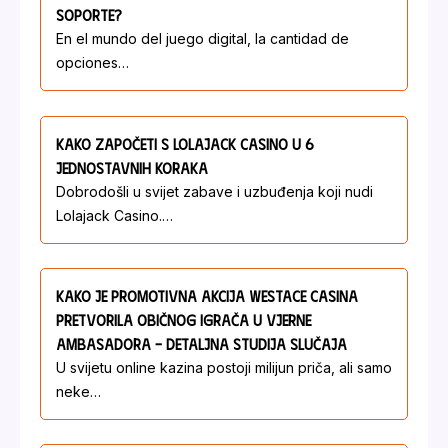
Soporte?
En el mundo del juego digital, la cantidad de
opciones…
Kako Započeti S Lolajack Casino U 6
Jednostavnih Koraka
Dobrodošli u svijet zabave i uzbuđenja koji nudi
Lolajack Casino.…
Kako Je Promotivna Akcija Westace Casina
Pretvorila Običnog Igrača U Vjerne
Ambasadora – Detaljna Studija Slučaja
U svijetu online kazina postoji milijun priča, ali samo
neke…