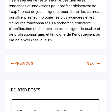
Il est essentiel de rester informé des dernières
tendances et innovations pour profiter pleinement de
l'expérience de jeu en ligne et pour choisir les casinos
qui offrent les technologies les plus avancées et les
meilleures fonctionnalités. La recherche constante
d'amélioration et d'innovation est un signe de qualité et
de professionnalisme, et témoigne de l'engagement du
casino envers ses joueurs.
PREVIOUS
NEXT
Related Posts