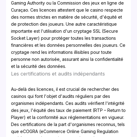
Gaming Authority ou la Commission des jeux en ligne de
Curaçao. Ces licences attestent que le casino respecte
des normes strictes en matière de sécurité, d'équité et
de protection des joueurs. Une autre caractéristique
importante est l'utilisation d'un cryptage SSL (Secure
Socket Layer) pour protéger toutes les transactions
financières et les données personnelles des joueurs. Ce
cryptage rend les informations illisibles pour toute
personne non autorisée, assurant ainsi la confidentialité
et la sécurité des données.
Les certifications et audits indépendants
Au-delà des licences, il est crucial de rechercher des
casinos qui font l'objet d'audits réguliers par des
organismes indépendants. Ces audits vérifient l'intégrité
des jeux, l'équité des taux de paiement (RTP – Return to
Player) et la conformité aux réglementations en vigueur.
Des certifications de la part d'organismes reconnus, tels
que eCOGRA (eCommerce Online Gaming Regulation