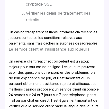
cryptage SSL
Vérifier les délais de traitement des
retraits
Un casino transparent et fiable informera clairement les
joueurs sur toutes les conditions relatives aux
paiements, sans frais cachés ni surprises désagréables.
Le service client et l'assistance aux joueurs
Un service client réactif et compétent est un atout
majeur pour tout casino en ligne. Les joueurs peuvent
avoir des questions ou rencontrer des problèmes lors
de leur expérience de jeu, et il est important qu'ils
puissent obtenir une assistance rapide et efficace. Les
meilleurs casinos proposent un service client disponible
24 heures sur 24 et 7 jours sur 7, par téléphone, par e-
mail ou par chat en direct. Il est également important de
vérifier que le service client parle la langue des joueurs