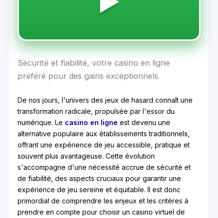
▶️
Sécurité et fiabilité, votre casino en ligne
préféré pour des gains exceptionnels
De nos jours, l'univers des jeux de hasard connaît une
transformation radicale, propulsée par l'essor du
numérique. Le
casino en ligne
est devenu une
alternative populaire aux établissements traditionnels,
offrant une expérience de jeu accessible, pratique et
souvent plus avantageuse. Cette évolution
s'accompagne d'une nécessité accrue de sécurité et
de fiabilité, des aspects cruciaux pour garantir une
expérience de jeu sereine et équitable. Il est donc
primordial de comprendre les enjeux et les critères à
prendre en compte pour choisir un casino virtuel de