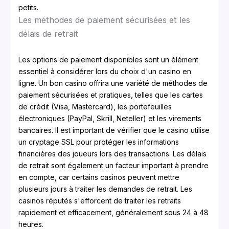
petits.
Les méthodes de paiement sécurisées et les
délais de retrait
Les options de paiement disponibles sont un élément
essentiel à considérer lors du choix d'un casino en
ligne. Un bon casino offrira une variété de méthodes de
paiement sécurisées et pratiques, telles que les cartes
de crédit (Visa, Mastercard), les portefeuilles
électroniques (PayPal, Skrill, Neteller) et les virements
bancaires. Il est important de vérifier que le casino utilise
un cryptage SSL pour protéger les informations
financières des joueurs lors des transactions. Les délais
de retrait sont également un facteur important à prendre
en compte, car certains casinos peuvent mettre
plusieurs jours à traiter les demandes de retrait. Les
casinos réputés s'efforcent de traiter les retraits
rapidement et efficacement, généralement sous 24 à 48
heures.