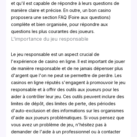
et qu'il est capable de répondre à leurs questions de
manière claire et précise. En outre, un bon casino
proposera une section FAQ (Foire aux questions)
complète et bien organisée, pour répondre aux
questions les plus courantes des joueurs.
L'importance du jeu responsable
Le jeu responsable est un aspect crucial de
l'expérience de casino en ligne. Il est important de jouer
de manière responsable et de ne jamais dépenser plus
d'argent que l'on ne peut se permettre de perdre. Les
casinos en ligne réputés s'engagent à promouvoir le jeu
responsable et à offrir des outils aux joueurs pour les
aider à contrôler leur jeu. Ces outils peuvent inclure des
limites de dépôt, des limites de perte, des périodes
d'auto-exclusion et des informations sur les organismes
d'aide aux joueurs problématiques. Si vous pensez que
vous avez un problème de jeu, n'hésitez pas à
demander de l'aide à un professionnel ou à contacter