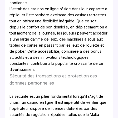
confiance.
L'attrait des casinos en ligne réside dans leur capacité à
répliquer l'atmosphère excitante des casinos terrestres
tout en offrant une flexibilité inégalée. Que ce soit
depuis le confort de son domicile, en déplacement ou à
tout moment de la journée, les joueurs peuvent accéder
à une large gamme de jeux, des machines à sous aux
tables de cartes en passant par les jeux de roulette et
de poker. Cette accessibilité, combinée à des bonus
attractifs et à des innovations technologiques
constantes, contribue à la popularité croissante de ce
divertissement.
Sécurité des transactions et protection des
données personnelles
La sécurité est un pilier fondamental lorsqu'il s'agit de
choisir un casino en ligne. Il est impératif de vérifier que
l'opérateur dispose de licences délivrées par des
autorités de régulation réputées, telles que la Malta