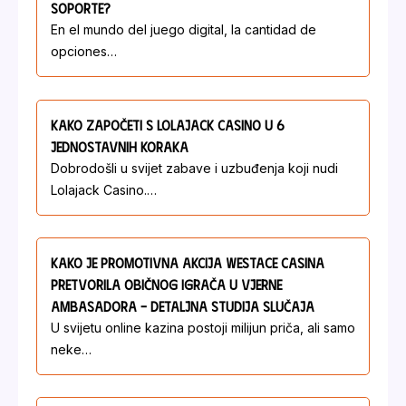
Soporte?
En el mundo del juego digital, la cantidad de
opciones…
Kako Započeti S Lolajack Casino U 6
Jednostavnih Koraka
Dobrodošli u svijet zabave i uzbuđenja koji nudi
Lolajack Casino.…
Kako Je Promotivna Akcija Westace Casina
Pretvorila Običnog Igrača U Vjerne
Ambasadora – Detaljna Studija Slučaja
U svijetu online kazina postoji milijun priča, ali samo
neke…