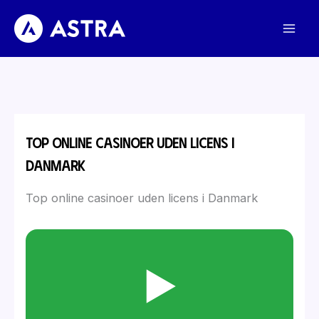
Skip
to
content
Top online casinoer uden licens i
Danmark
Top online casinoer uden licens i Danmark
▶️