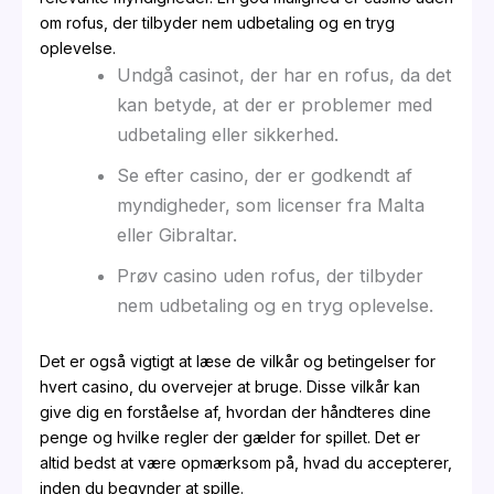
om rofus, der tilbyder nem udbetaling og en tryg
oplevelse.
Undgå casinot, der har en rofus, da det
kan betyde, at der er problemer med
udbetaling eller sikkerhed.
Se efter casino, der er godkendt af
myndigheder, som licenser fra Malta
eller Gibraltar.
Prøv casino uden rofus, der tilbyder
nem udbetaling og en tryg oplevelse.
Det er også vigtigt at læse de vilkår og betingelser for
hvert casino, du overvejer at bruge. Disse vilkår kan
give dig en forståelse af, hvordan der håndteres dine
penge og hvilke regler der gælder for spillet. Det er
altid bedst at være opmærksom på, hvad du accepterer,
inden du begynder at spille.