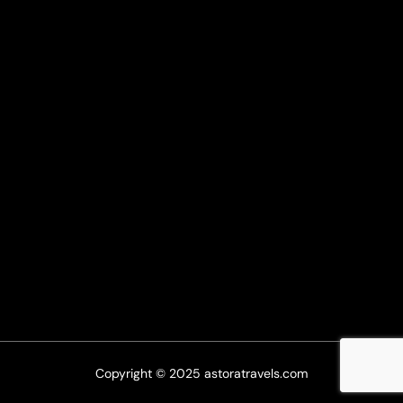
Copyright © 2025
astoratravels.com