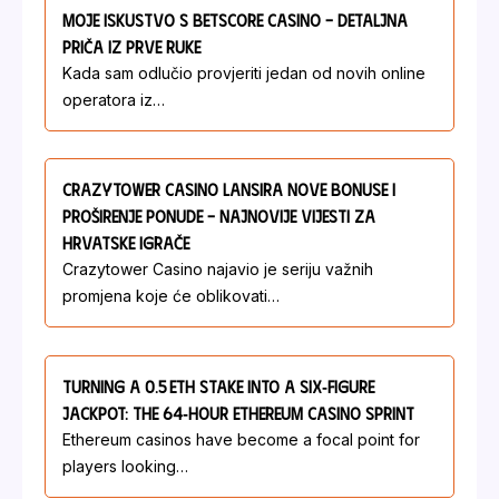
Moje Iskustvo S Betscore Casino – Detaljna
Priča Iz Prve Ruke
Kada sam odlučio provjeriti jedan od novih online
operatora iz…
Crazytower Casino Lansira Nove Bonuse I
Proširenje Ponude – Najnovije Vijesti Za
Hrvatske Igrače
Crazytower Casino najavio je seriju važnih
promjena koje će oblikovati…
Turning A 0.5 ETH Stake Into A Six‑Figure
Jackpot: The 64‑Hour Ethereum Casino Sprint
Ethereum casinos have become a focal point for
players looking…