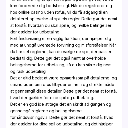
kan forberede dig bedst muligt. Når du registrerer dig
hos online casino uden rofus, vil du få adgang til en
detaljeret oplevelse af spillets regler. Dette gør det nemt
at forstå, hvordan du skal spille, og hvilke betingelser
der gælder for udbetaling.
Forhåndsvisning er en vigtig funktion, der hjælper dig
med at undgå uventede forvirring og misforståelser. Når
du har set reglerne, kan du vælge de spil, der passer
bedst til dig. Dette gør det også nemt at overholde
betingelserne for udbetaling, så du kan sikre dig nem
og rask udbetaling.
Det er altid bedst at være opmærksom på detaljerne, og
casino uden om rofus tilbyder en nem og direkte måde
at gennemgå disse detaljer. Dette gør det nemt at forstå,
hvad der gælder for dine spil og udbetaling.
Det er en god ide at tage det en skridt ad gangen og
gennemgå reglerne og betingelserne
forhåndsvisningsvis. Dette gør det nemt at forstå, hvad
der gælder for dine spil og udbetaling, og det hjælper